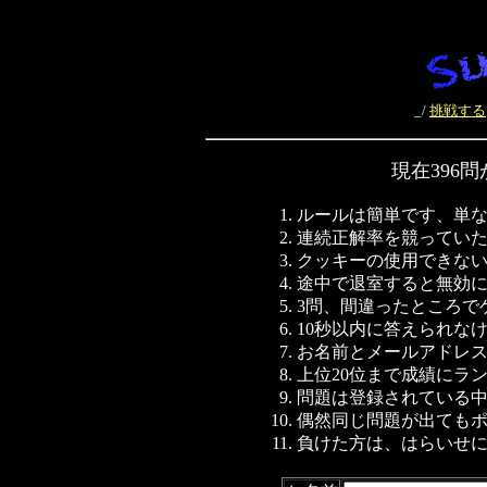
_/
挑戦する
現在396
ルールは簡単です、単
連続正解率を競ってい
クッキーの使用できな
途中で退室すると無効
3問、間違ったところで
10秒以内に答えられな
お名前とメールアドレス
上位20位まで成績にラ
問題は登録されている
偶然同じ問題が出ても
負けた方は、はらいせ